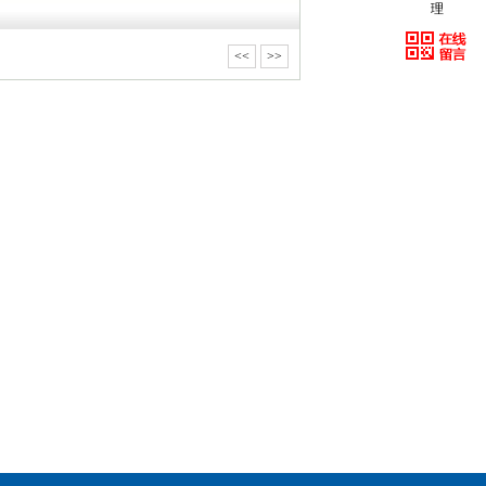
<<
>>